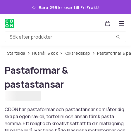
Hoppa till huvudinnehållet
Bara 299 kr kvar till Fri Frakt!
Sök efter produkter
Startsida
Hushåll & kök
Köksredskap
Pastaformar & p
Pastaformar &
pastastansar
CDON har pastaformar och pastastansar som låter dig
skapa egen ravioli, tortellini och annan färsk pasta
hemma. Ett roligt och kreativt sätt att ta din matlagning
till nästa nivå. Här finns både klassiska metallformar och