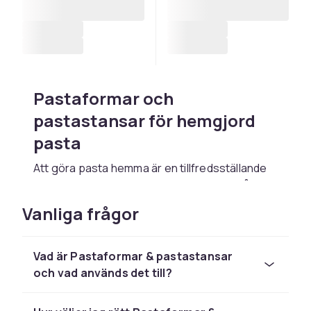
Pastaformar och
pastastansar för hemgjord
pasta
Att göra pasta hemma är en tillfredsställande
matlagningsupplevelse och resultatet slår all
köpt pasta. Pastaformar och pastastansar
Vanliga frågor
hjälper dig att skapa perfekta tortellini, ravioli
och andra fyllda pastaformer med jämn storlek
och professionellt utseende. Hos CDON hittar
Vad är Pastaformar & pastastansar
du pastastansar och ravioliformar i rostfritt
och vad används det till?
stål och plast.