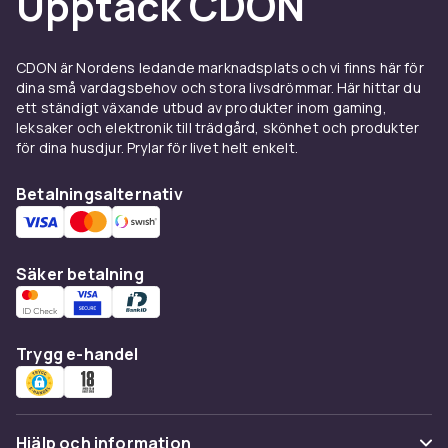
Upptäck CDON
Pastastansar i rostfritt stål är skarpa och
hållbara. Plastformar med presslock ger enkla
och jämna ravioli. Tvätta alltid pastformar
CDON är Nordens ledande marknadsplats och vi finns här för
dina små vardagsbehov och stora livsdrömmar. Här hittar du
direkt efter användning för att undvika att
ett ständigt växande utbud av produkter inom gaming,
degresterna torkar fast.
leksaker och elektronik till trädgård, skönhet och produkter
Hos CDON hittar du pastaformar, ravioliformar
för dina husdjur. Prylar för livet helt enkelt.
och pastastansar i ett brett sortiment. Beställ
Betalningsalternativ
online med snabb leverans och tryggt köp.
Hitta fler
köksredskap
till köket, och utforska
resten av sortimentet för
hem och hushåll
.
Säker betalning
Trygg e-handel
Hjälp och information